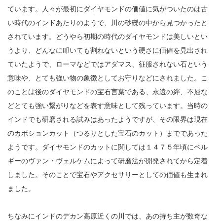
ています。人々が最初にダイヤモンドの価値に気がついたのは古
い時代のインドあたりのようで、川の砂礫の中から見つかったと
されています。どうやら初期の時代のダイヤモンドは美しいとい
うより、どんなに叩いても割れないという硬さに価値を見出され
ていたようで、ローマなどではアダマス、征服されない石という
意味や、とても強い物の象徴としてお守りなどにされました。こ
のことは後のダイヤモンドの宝石言葉である、永遠の絆、不屈な
どとても強い繋がりなどを表す意味として残っています。当時の
インドでも研磨される試みはあったようですが、その限界は現在
のカボションカット（つるりとした宝石のカット）までであった
ようです。ダイヤモンドのカットに関しては１４７５年頃にベル
ギーのヴァン・ヴェルケムによって研磨法が開発されてから定着
しました。そのことで宝石やアクセサリーとしての価値も生まれ
ました。
ちなみにインドのデカン高原近くの川では、あの持ち主が数奇な