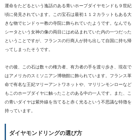
運命をたどるという逸話のある青いホープダイヤモンドも９世紀
頃に発見されています。この宝石は最初１１２カラットもある大
きな物でヒンドゥー教の寺院に飾られていたようです。なんでも
シータという女神の像の両目にはめ込まれていた内の一つだった
ということですが、フランスの行商人が持ち出して自国に持ち帰
ってしまったそうです。
その後、この石は数々の権力者、有力者の手を渡り歩き、現在で
はアメリカのスミソニアン博物館に飾られています。フランス革
命で有名な王妃マリーアントワネットや、マリリンモンローなど
もこのホープダイヤに触ったことのある中の一人です。また、こ
の青いダイヤは紫外線を当てると赤く光るという不思議な特徴を
持っています。
ダイヤモンドリングの選び方