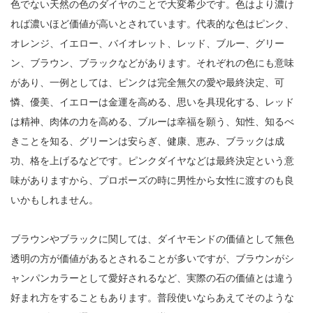
色でない天然の色のダイヤのことで大変希少です。色はより濃け
れば濃いほど価値が高いとされています。代表的な色はピンク、
オレンジ、イエロー、バイオレット、レッド、ブルー、グリー
ン、ブラウン、ブラックなどがあります。それぞれの色にも意味
があり、一例としては、ピンクは完全無欠の愛や最終決定、可
憐、優美、イエローは金運を高める、思いを具現化する、レッド
は精神、肉体の力を高める、ブルーは幸福を願う、知性、知るべ
きことを知る、グリーンは安らぎ、健康、恵み、ブラックは成
功、格を上げるなどです。ピンクダイヤなどは最終決定という意
味がありますから、プロポーズの時に男性から女性に渡すのも良
いかもしれません。
ブラウンやブラックに関しては、ダイヤモンドの価値として無色
透明の方が価値があるとされることが多いですが、ブラウンがシ
ャンパンカラーとして愛好されるなど、実際の石の価値とは違う
好まれ方をすることもあります。普段使いならあえてそのような