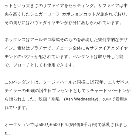
ットという大きさのサファイアをセッティング。サファイアは中
央を高くしたシュガーローフ･カボションカットが施されており、
その周りにはパヴェダイヤモンが存分にあしらわれています。
ネックレスはアールデコ様式そのものを表現した幾何学的なデザ
イン。素材はプラチナで、チェーン全体にもサファイアとダイヤ
モンドのパヴェが配されています。ペンダントは取り外し可能
で、ブローチとしても使用できます。
このペンダントは、タージマハールと同様に1972年、エリザベス･
テイラーの40歳の誕生日プレゼントとしてリチャード･バートンか
ら贈られました。映画「別離 (Ash Wednesday)」の中で着用さ
れています。
オークションでは590万6500ドル(約4億6千万円)で落札されまし
た。