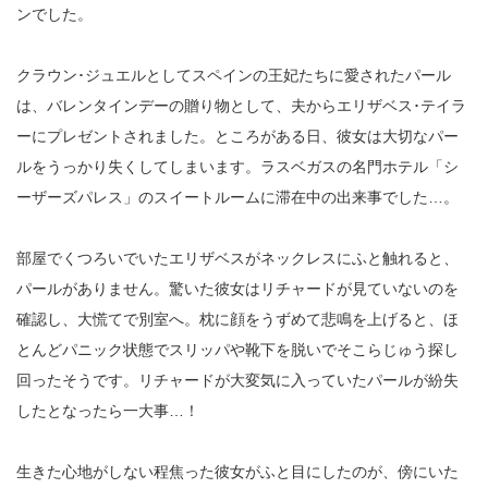
ンでした。
クラウン･ジュエルとしてスペインの王妃たちに愛されたパール
は、バレンタインデーの贈り物として、夫からエリザベス･テイラ
ーにプレゼントされました。ところがある日、彼女は大切なパー
ルをうっかり失くしてしまいます。ラスベガスの名門ホテル「シ
ーザーズパレス」のスイートルームに滞在中の出来事でした…。
部屋でくつろいでいたエリザベスがネックレスにふと触れると、
パールがありません。驚いた彼女はリチャードが見ていないのを
確認し、大慌てで別室へ。枕に顔をうずめて悲鳴を上げると、ほ
とんどパニック状態でスリッパや靴下を脱いでそこらじゅう探し
回ったそうです。リチャードが大変気に入っていたパールが紛失
したとなったら一大事…！
生きた心地がしない程焦った彼女がふと目にしたのが、傍にいた