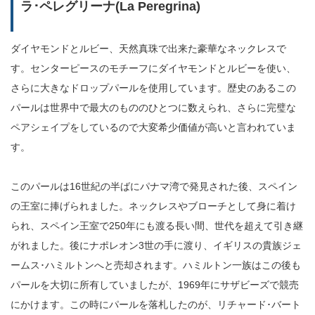
ラ･ペレグリーナ(La Peregrina)
ダイヤモンドとルビー、天然真珠で出来た豪華なネックレスで
す。センターピースのモチーフにダイヤモンドとルビーを使い、
さらに大きなドロップパールを使用しています。歴史のあるこの
パールは世界中で最大のもののひとつに数えられ、さらに完璧な
ペアシェイプをしているので大変希少価値が高いと言われていま
す。
このパールは16世紀の半ばにパナマ湾で発見された後、スペイン
の王室に捧げられました。ネックレスやブローチとして身に着け
られ、スペイン王室で250年にも渡る長い間、世代を超えて引き継
がれました。後にナポレオン3世の手に渡り、イギリスの貴族ジェ
ームス･ハミルトンへと売却されます。ハミルトン一族はこの後も
パールを大切に所有していましたが、1969年にサザビーズで競売
にかけます。この時にパールを落札したのが、リチャード･バート