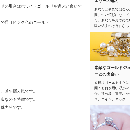
エリーの魅力
ンドの場合はホワイトゴールドを選ぶと良いで
あなたと初めて出会っ
間、つい笑顔になって
た。あなたを見つめて
名の通りピンク色のゴールド。
吸い込まれそうになっ
。
素敵なゴールドジ
ーとの出会い
皆様はゴールドまたは
。
聞くと何を思い浮かべ
め、若年層人気です。
か。延べ棒、喜平ネッ
豊富なのも特徴です。
ス、コイン、ネック…
も魅力的です。