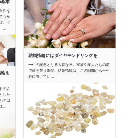
の基本
女性を
て心か
ば、ダ
、…
結婚指輪にはダイヤモンドリングを
一生の記念となる大切な日。家族や友人たちの前
で愛を誓う瞬間。結婚指輪は、この瞬間から一生
指輪を
身に着けてい…
う
ドの入
とした
わず口
様…