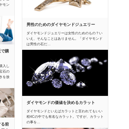
ヤモン
男性のためのダイヤモンドジュエリー
ダイヤモンドジュエリーは女性のためのもの？い
いえ、そんなことはありません。「ダイヤモンド
は男性の石だ…
販で購
購入し
宝石の
きを放
ダイヤモンドの価値を決めるカラット
ダイヤモンドといえばカラットと言われてもいい
程4Cの中でも有名なカラット。ですが、カラット
の事を…
する前