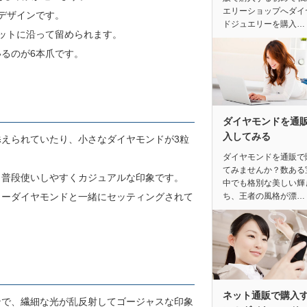
エリーショップへダイ
デザインです。
ドジュエリーを購入…
ットに沿って留められます。
るのが6本爪です。
ダイヤモンドを通
入してみる
えられていたり、小さなダイヤモンドが3粒
ダイヤモンドを通販で
てみませんか？数ある
も普段使いしやすくカジュアルな印象です。
中でも格別な美しい輝
ち、王者の風格が漂…
ラーダイヤモンドと一緒にセッティングされて
ネット通販で購入
ンで、繊細な光が乱反射してゴージャスな印象