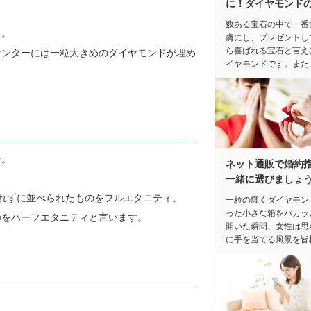
に！ダイヤモンド
数ある宝石の中で一番
力。
虜にし、プレゼントし
ら喜ばれる宝石と言え
センターには一粒大きめのダイヤモンドが埋め
イヤモンドです。また
ン。
ネット通販で婚約
一緒に選びましょ
れずに並べられたものをフルエタニティ。
一粒の輝くダイヤモン
った小さな箱をパカッ
のをハーフエタニティと言います。
開いた瞬間、女性は思
に手を当てる風景を皆