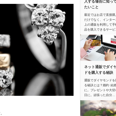
入する場合に知っ
たいこと
最近ではお店で直接購
だけでなく、インター
上の通販を利用して手
品を購入できるサービ
ネット通販でダイ
ドを購入する秘訣
通販でダイヤモンドを
る秘訣とは？婚約･結
に。プレゼントや大切
日に。頑張った自分…
す。