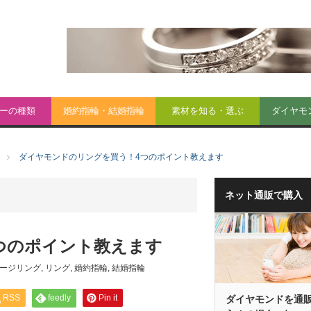
ーの種類
婚約指輪・結婚指輪
素材を知る・選ぶ
ダイヤモ
ダイヤモンドのリングを買う！4つのポイント教えます
ネット通販で購入
つのポイント教えます
ージリング
,
リング
,
婚約指輪
,
結婚指輪
RSS
feedly
Pin it
ダイヤモンドを通