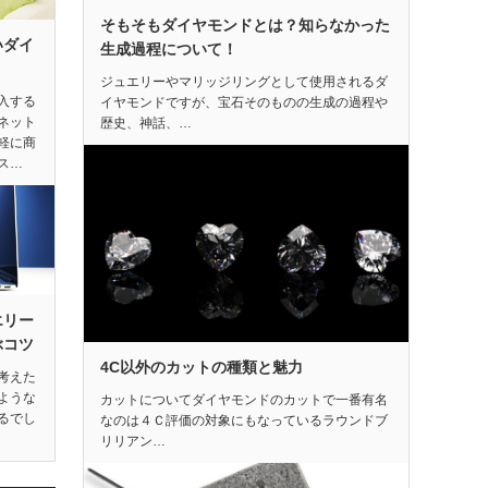
そもそもダイヤモンドとは？知らなかった
いダイ
生成過程について！
ジュエリーやマリッジリングとして使用されるダ
入する
イヤモンドですが、宝石そのものの生成の過程や
ネット
歴史、神話、…
軽に商
ス…
エリー
ぶコツ
4C以外のカットの種類と魅力
考えた
ような
カットについてダイヤモンドのカットで一番有名
るでし
なのは４Ｃ評価の対象にもなっているラウンドブ
リリアン…