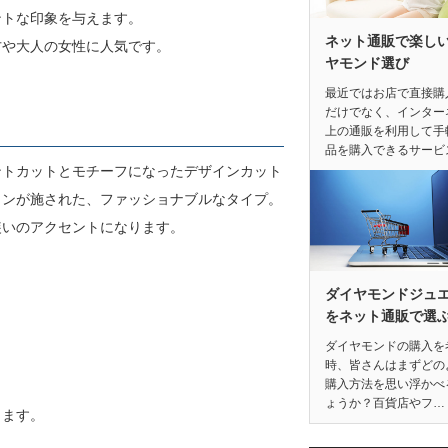
ントな印象を与えます。
ネット通販で楽し
方や大人の女性に人気です。
ヤモンド選び
最近ではお店で直接購
だけでなく、インター
上の通販を利用して手
品を購入できるサービ
ントカットとモチーフになったデザインカット
インが施された、ファッショナブルなタイプ。
装いのアクセントになります。
ダイヤモンドジュ
をネット通販で選
ダイヤモンドの購入を
時、皆さんはまずどの
購入方法を思い浮かべ
。
ょうか？百貨店やフ…
ります。