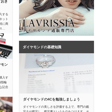
ておき
入する
ネット
軽に商
ス…
ダイヤモンドの基礎知識
ヤモン
購入す
婚指輪
な記念
ダイヤモンドの4Cを勉強しましょう
ダイヤモンドの美しさを評価する上で、専門の鑑
定士が鑑定し、鑑定書というものをつけます。そ