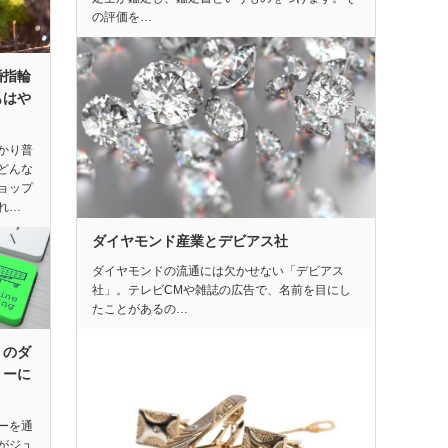
の評価を…
婚指輪
もはや
かり普
どんな
ョップ
れ…
ダイヤモンド産業とデビアス社
ダイヤモンドの流通には欠かせない「デビアス
社」。テレビCMや雑誌の広告で、名前を目にし
たことがあるの…
くのダ
リーに
ーを通
がジュ