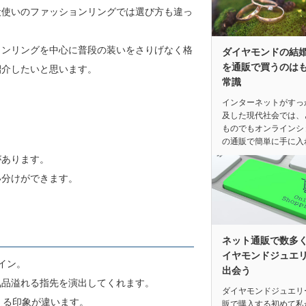
段使いのファッションリングでは選び方も違っ
ョンリングを中心に普段の装いをさりげなく格
ダイヤモンドの結
を通販で買うのは
紹介したいと思います。
常識
インターネットがすっ
及した現代社会では、
ものでもオンラインシ
の通販で簡単に手に入
があります。
い分けができます。
ネット通販で数多
イヤモンドジュエ
イン。
出会う
気品溢れる指先を演出してくれます。
ダイヤモンドジュエリ
える印象が違います。
販で購入する初めて私